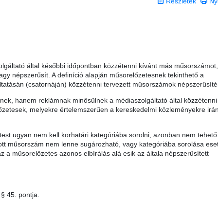
Részletek
Ny
gáltató által későbbi időpontban közzétenni kívánt más műsorszámot,
gy népszerűsít. A definíció alapján műsorelőzetesnek tekinthető a
tatásán (csatornáján) közzétenni tervezett műsorszámok népszerűsítés
nek, hanem reklámnak minősülnek a médiaszolgáltató által közzétenn
őzetesek, melyekre értelemszerűen a kereskedelmi közleményekre irá
test ugyan nem kell korhatári kategóriába sorolni, azonban nem tehető
ott műsorszám nem lenne sugározható, vagy kategóriába sorolása ese
 a műsorelőzetes azonos elbírálás alá esik az általa népszerűsített
§ 45. pontja.