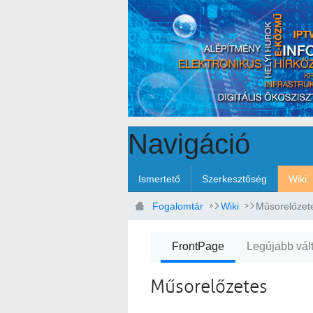
Ugrás a fő tartalomhoz
Navigáció
Ismertető
Szerkesztőség
Wiki
Fogalomtár
Wiki
Műsorelőzet
FrontPage
Legújabb vál
Műsorelőzetes