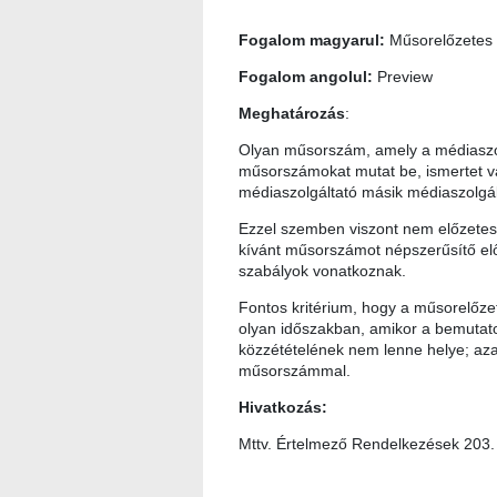
Fogalom magyarul:
Műsorelőzetes
Fogalom angolul:
Preview
Meghatározás
:
Olyan műsorszám, amely a médiaszol
műsorszámokat mutat be, ismertet va
médiaszolgáltató másik médiaszolgál
Ezzel szemben viszont nem előzetes
kívánt műsorszámot népszerűsítő el
szabályok vonatkoznak.
Fontos kritérium, hogy a műsorelőze
olyan időszakban, amikor a bemutat
közzétételének nem lenne helye; azaz
műsorszámmal.
Hivatkozás:
Mttv. Értelmező Rendelkezések 203. 