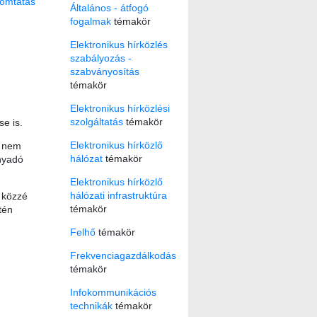
omtatás
Általános - átfogó
fogalmak
témakör
Elektronikus hírközlés
szabályozás -
szabványosítás
témakör
Elektronikus hírközlési
szolgáltatás
témakör
e is.
Elektronikus hírközlő
i nem
hálózat
témakör
nyadó
Elektronikus hírközlő
hálózati infrastruktúra
 közzé
témakör
tén
Felhő
témakör
Frekvenciagazdálkodás
témakör
Infokommunikációs
technikák
témakör