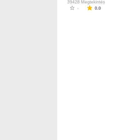
39428 Megtekintés
Az átlagos minősítés
-
0.0