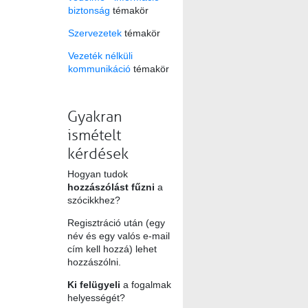
biztonság
témakör
Szervezetek
témakör
Vezeték nélküli
kommunikáció
témakör
Gyakran
ismételt
kérdések
Hogyan tudok
hozzászólást fűzni
a
szócikkhez?
Regisztráció után (egy
név és egy valós e-mail
cím kell hozzá) lehet
hozzászólni.
Ki felügyeli
a fogalmak
helyességét?