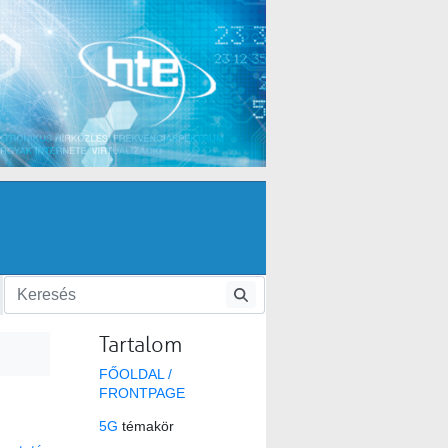
Tartalom
FŐOLDAL /
FRONTPAGE
5G
témakör