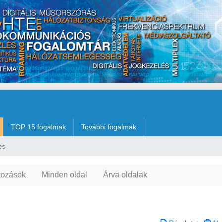
TOP 15 fogalmak
További fogalmak
es
tozások
Minden oldal
Árva oldalak