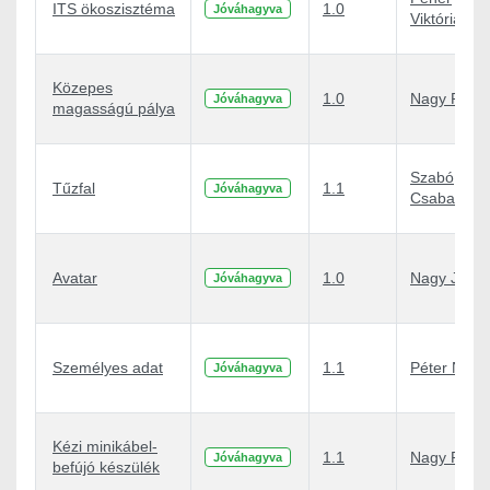
ITS ökoszisztéma
1.0
Jóváhagyva
Viktória
Közepes
1.0
Nagy Péter
Jóváhagyva
magasságú pálya
Szabó
Tűzfal
1.1
Jóváhagyva
Csaba Attil
Avatar
1.0
Nagy Judit
Jóváhagyva
Személyes adat
1.1
Péter Nagy
Jóváhagyva
Kézi minikábel-
1.1
Nagy Péter
Jóváhagyva
befújó készülék