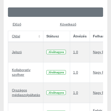
Oldal 2 a következőből: 58
Előző
Következő
Oldal
Státusz
Átnézés
Felhaszná
Jelszó
1.0
Nagy Péter
Jóváhagyva
Kollaboratív
1.0
Nagy Péter
Jóváhagyva
szoftver
Országos
1.0
Nagy Péter
Jóváhagyva
médiaszolgáltatás
Fehér