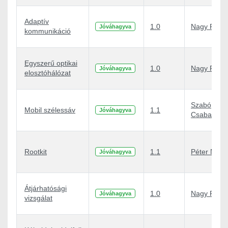
Adaptív
1.0
Nagy Péter
Jóváhagyva
kommunikáció
Egyszerű optikai
1.0
Nagy Péter
Jóváhagyva
elosztóhálózat
Szabó
Mobil szélessáv
1.1
Jóváhagyva
Csaba Attil
Rootkit
1.1
Péter Nagy
Jóváhagyva
Átjárhatósági
1.0
Nagy Péter
Jóváhagyva
vizsgálat