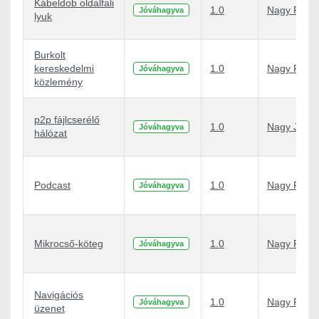
Kábeldob oldalfali
1.0
Nagy Péter
Jóváhagyva
lyuk
Burkolt
kereskedelmi
1.0
Nagy Péter
Jóváhagyva
közlemény
p2p fájlcserélő
1.0
Nagy Judit
Jóváhagyva
hálózat
Podcast
1.0
Nagy Péter
Jóváhagyva
Mikrocső-köteg
1.0
Nagy Péter
Jóváhagyva
Navigációs
1.0
Nagy Péter
Jóváhagyva
üzenet