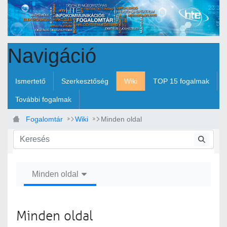
Ugrás a fő tartalomhoz
Navigáció
Ismertető
Szerkesztőség
Wiki
TOP 15 fogalmak
További fogalmak
Fogalomtár
Wiki
Minden oldal
Minden oldal
Minden oldal