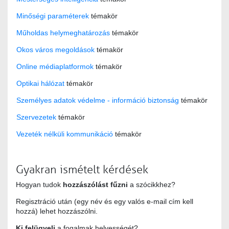
Minőségi paraméterek
témakör
Műholdas helymeghatározás
témakör
Okos város megoldások
témakör
Online médiaplatformok
témakör
Optikai hálózat
témakör
Személyes adatok védelme - információ biztonság
témakör
Szervezetek
témakör
Vezeték nélküli kommunikáció
témakör
Gyakran ismételt kérdések
Hogyan tudok
hozzászólást fűzni
a szócikkhez?
Regisztráció után (egy név és egy valós e-mail cím kell
hozzá) lehet hozzászólni.
Ki felügyeli
a fogalmak helyességét?