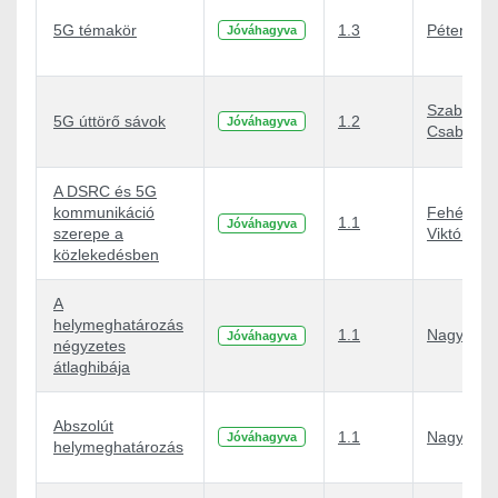
5G témakör
1.3
Péter Nag
Jóváhagyva
Szabó
5G úttörő sávok
1.2
Jóváhagyva
Csaba Atti
A DSRC és 5G
kommunikáció
Fehér
1.1
Jóváhagyva
szerepe a
Viktória
közlekedésben
A
helymeghatározás
1.1
Nagy Péte
Jóváhagyva
négyzetes
átlaghibája
Abszolút
1.1
Nagy Péte
Jóváhagyva
helymeghatározás