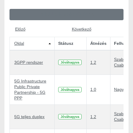
Oldal 1 a következőből: 58
Előző
Következő
Oldal
Státusz
Átnézés
Felhaszn
Szabó
3GPP rendszer
1.2
Jóváhagyva
Csaba Atti
5G Infrastructure
Public Private
1.0
Nagy Péte
Jóváhagyva
Partnership - 5G
PPP
Szabó
5G teljes duplex
1.2
Jóváhagyva
Csaba Atti