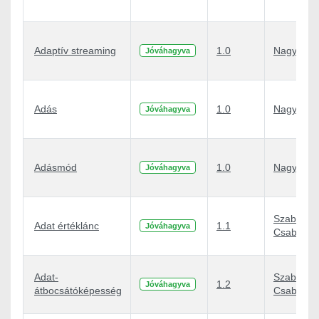
Adaptív streaming
1.0
Nagy Péte
Jóváhagyva
Adás
1.0
Nagy Péte
Jóváhagyva
Adásmód
1.0
Nagy Péte
Jóváhagyva
Szabó
Adat értéklánc
1.1
Jóváhagyva
Csaba Atti
Adat-
Szabó
1.2
Jóváhagyva
átbocsátóképesség
Csaba Atti