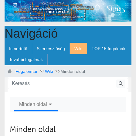
Ugrás a fő tartalomhoz
Navigáció
Ismertető
Szerkesztőség
Wiki
TOP 15 fogalmak
További fogalmak
Fogalomtár
Wiki
Minden oldal
Minden oldal
Minden oldal