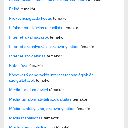
Felhő
témakör
Frekvenciagazdálkodás
témakör
Infokommunikációs technikák
témakör
Internet alkalmazások
témakör
Internet szabályozás - szabványosítás
témakör
Internet szolgáltatás
témakör
Kábeltévé
témakör
Következő generációs internet technológiák és
szolgáltatások
témakör
Média tartalom átvitel
témakör
Média tartalom átviteli szolgáltatás
témakör
Média-szabályozás, szabványosítás
témakör
Médiaszabályozás
témakör
Mesterséges intelligencia
témakör