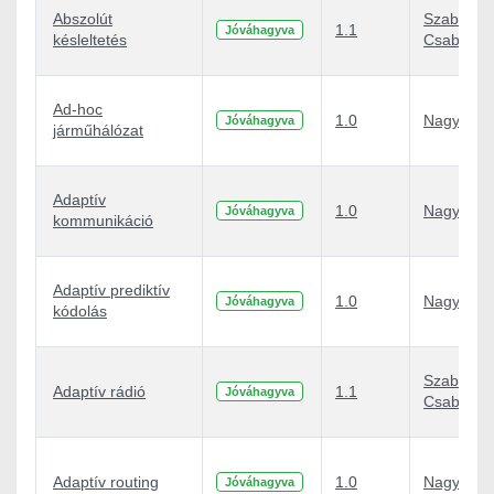
Abszolút
Szabó
1.1
Jóváhagyva
késleltetés
Csaba Atti
Ad-hoc
1.0
Nagy Péte
Jóváhagyva
járműhálózat
Adaptív
1.0
Nagy Péte
Jóváhagyva
kommunikáció
Adaptív prediktív
1.0
Nagy Péte
Jóváhagyva
kódolás
Szabó
Adaptív rádió
1.1
Jóváhagyva
Csaba Atti
Adaptív routing
1.0
Nagy Péte
Jóváhagyva