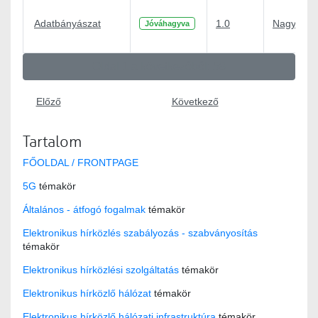
Adatbányászat
1.0
Nagy Péte
Jóváhagyva
Oldal 1 a következőből: 58
Előző
Következő
Tartalom
FŐOLDAL / FRONTPAGE
5G
témakör
Általános - átfogó fogalmak
témakör
Elektronikus hírközlés szabályozás - szabványosítás
témakör
Elektronikus hírközlési szolgáltatás
témakör
Elektronikus hírközlő hálózat
témakör
Elektronikus hírközlő hálózati infrastruktúra
témakör