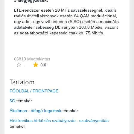
5.Megjegyzések:
LTE-rendszer esetén 20 MHz sávszélességnél, ideális
rádiós átviteli viszonyok esetén 64 QAM modulációnál,
egy adó - egy vevő antenna (SISO) esetén a maximális
adatátviteli sebesség DL irányban 100,8 Mbit/s, viszont
az adat-átbocsátó képesség csak kb. 75 Mbit/s.
66810 Megtekintés
Az átlagos minősítés 0 csillag a lehetséges 5-b
-
0.0
Tartalom
FŐOLDAL / FRONTPAGE
5G
témakör
Általános - átfogó fogalmak
témakör
Elektronikus hírközlés szabályozás - szabványosítás
témakör