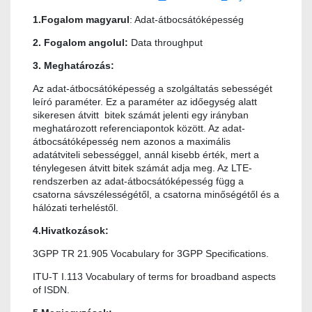
1.Fogalom magyarul
: Adat-átbocsátóképesség
2. Fogalom angolul:
Data throughput
3. Meghatározás:
Az adat-átbocsátóképesség a szolgáltatás sebességét
leíró paraméter. Ez a paraméter az időegység alatt
sikeresen átvitt bitek számát jelenti egy irányban
meghatározott referenciapontok között. Az adat-
átbocsátóképesség nem azonos a maximális
adatátviteli sebességgel, annál kisebb érték, mert a
ténylegesen átvitt bitek számát adja meg. Az LTE-
rendszerben az adat-átbocsátóképesség függ a
csatorna sávszélességétől, a csatorna minőségétől és a
hálózati terheléstől.
4.Hivatkozások:
3GPP TR 21.905 Vocabulary for 3GPP Specifications.
ITU-T I.113 Vocabulary of terms for broadband aspects
of ISDN.