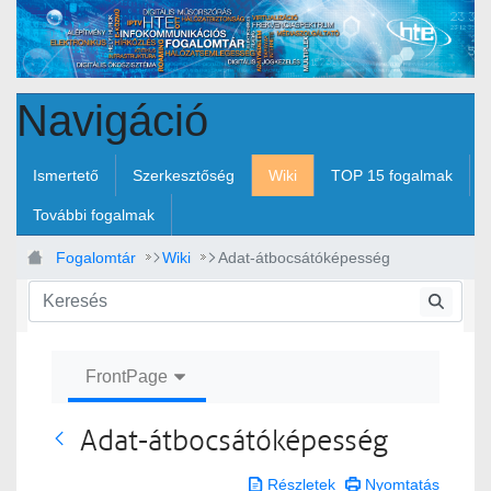
Ugrás a fő tartalomhoz
Navigáció
Ismertető
Szerkesztőség
Wiki
TOP 15 fogalmak
További fogalmak
Fogalomtár
Wiki
Adat-átbocsátóképesség
FrontPage
Adat-átbocsátóképesség
Vissza
Részletek
Nyomtatás