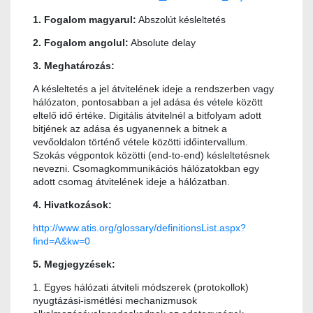
1. Fogalom magyarul:
Abszolút késleltetés
2. Fogalom angolul:
Absolute delay
3. Meghatározás:
A késleltetés a jel átvitelének ideje a rendszerben vagy
hálózaton, pontosabban a jel adása és vétele között
eltelő idő értéke. Digitális átvitelnél a bitfolyam adott
bitjének az adása és ugyanennek a bitnek a
vevőoldalon történő vétele közötti időintervallum.
Szokás végpontok közötti (end-to-end) késleltetésnek
nevezni. Csomagkommunikációs hálózatokban egy
adott csomag átvitelének ideje a hálózatban.
4. Hivatkozások:
http://www.atis.org/glossary/definitionsList.aspx?
find=A&kw=0
5. Megjegyzések:
1. Egyes hálózati átviteli módszerek (protokollok)
nyugtázási-ismétlési mechanizmusok