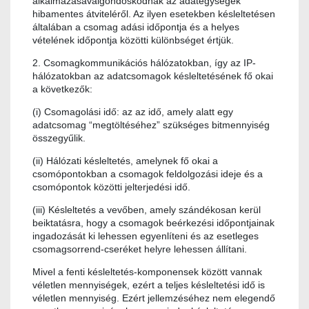
alkalmazásávalgondoskodnak az adategységek
hibamentes átviteléről. Az ilyen esetekben késleltetésen
általában a csomag adási időpontja és a helyes
vételének időpontja közötti különbséget értjük.
2. Csomagkommunikációs hálózatokban, így az IP-
hálózatokban az adatcsomagok késleltetésének fő okai
a következők:
(i) Csomagolási idő: az az idő, amely alatt egy
adatcsomag “megtöltéséhez” szükséges bitmennyiség
összegyűlik.
(ii) Hálózati késleltetés, amelynek fő okai a
csomópontokban a csomagok feldolgozási ideje és a
csomópontok közötti jelterjedési idő.
(iii) Késleltetés a vevőben, amely szándékosan kerül
beiktatásra, hogy a csomagok beérkezési időpontjainak
ingadozását ki lehessen egyenlíteni és az esetleges
csomagsorrend-cseréket helyre lehessen állítani.
Mivel a fenti késleltetés-komponensek között vannak
véletlen mennyiségek, ezért a teljes késleltetési idő is
véletlen mennyiség. Ezért jellemzéséhez nem elegendő