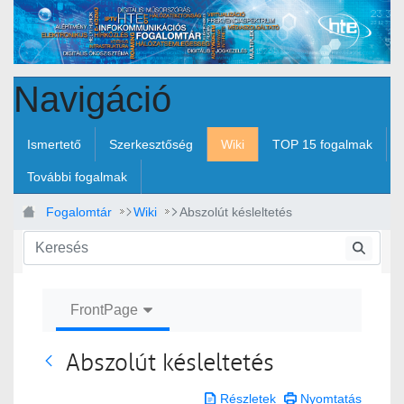
Ugrás a fő tartalomhoz
Navigáció
Ismertető
Szerkesztőség
Wiki
TOP 15 fogalmak
További fogalmak
Fogalomtár
Wiki
Abszolút késleltetés
FrontPage
Abszolút késleltetés
Vissza
Részletek
Nyomtatás