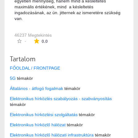
egyetlen mennyiség, hanem mind a késleltetés
maximális értékének, mind a késleltetés
ingadozásának, az ún. jitternek az ismeretére szükség
van.
46237 Megtekintés
Az átlagos minősítés 0 csillag a lehetséges 5-b
-
0.0
Tartalom
FŐOLDAL / FRONTPAGE
5G
témakör
Általános - átfogó fogalmak
témakör
Elektronikus hírközlés szabályozás - szabványosítás
témakör
Elektronikus hírközlési szolgáltatás
témakör
Elektronikus hírközlő hálózat
témakör
Elektronikus hírközlő hálózati infrastruktúra
témakör