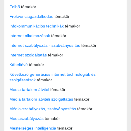
Felhő
témakör
Frekvenciagazdálkodás
témakör
Infokommunikációs technikák
témakör
Internet alkalmazások
témakör
Internet szabályozás - szabványosítás
témakör
Internet szolgáltatás
témakör
Kábeltévé
témakör
Következő generációs internet technológiák és
szolgáltatások
témakör
Média tartalom átvitel
témakör
Média tartalom átviteli szolgáltatás
témakör
Média-szabályozás, szabványosítás
témakör
Médiaszabályozás
témakör
Mesterséges intelligencia
témakör